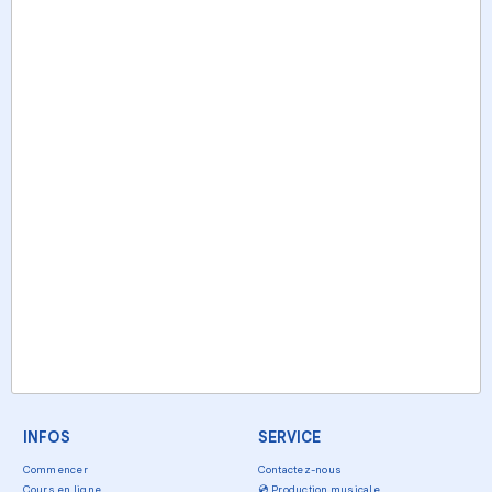
INFOS
SERVICE
Commencer
Contactez-nous
Cours en ligne
💿
Production musicale