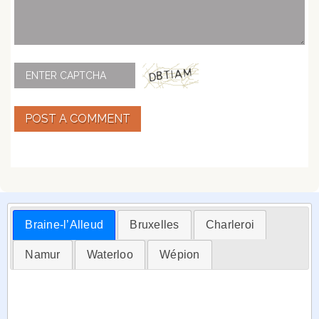
POST A COMMENT
Braine-l’Alleud
Bruxelles
Charleroi
Namur
Waterloo
Wépion