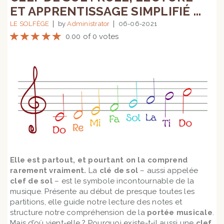
ET APPRENTISSAGE SIMPLIFIÉ ...
LE SOLFÈGE
by
Administrator
06-06-2021
0.00 of 0 votes
Elle est partout, et pourtant on la comprend
rarement vraiment.
La
clé de sol
– aussi appelée
clef de sol
– est le symbole incontournable de la
musique. Présente au début de presque toutes les
partitions, elle guide notre lecture des notes et
structure notre compréhension de la
portée musicale
.
Mais d’où vient-elle ? Pourquoi existe-t-il aussi une
clef