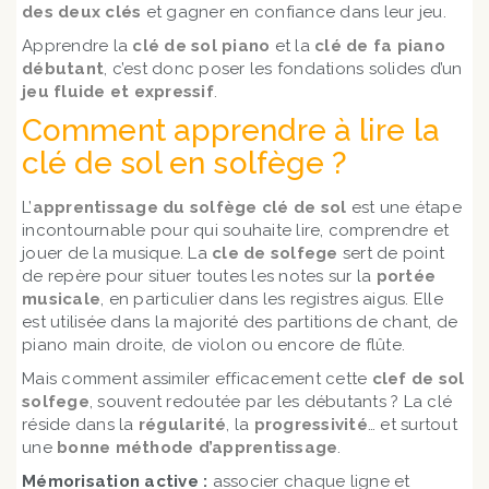
des deux clés
et gagner en confiance dans leur jeu.
Apprendre la
clé de sol piano
et la
clé de fa piano
débutant
, c’est donc poser les fondations solides d’un
jeu fluide et expressif
.
Comment apprendre à lire la
clé de sol en solfège ?
L’
apprentissage du solfège clé de sol
est une étape
incontournable pour qui souhaite lire, comprendre et
jouer de la musique. La
cle de solfege
sert de point
de repère pour situer toutes les notes sur la
portée
musicale
, en particulier dans les registres aigus. Elle
est utilisée dans la majorité des partitions de chant, de
piano main droite, de violon ou encore de flûte.
Mais comment assimiler efficacement cette
clef de sol
solfege
, souvent redoutée par les débutants ? La clé
réside dans la
régularité
, la
progressivité
… et surtout
une
bonne méthode d’apprentissage
.
Mémorisation active :
associer chaque ligne et