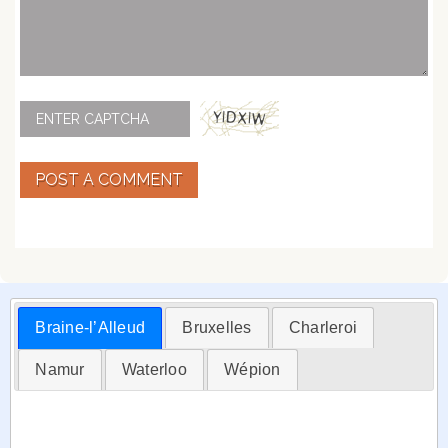
POST A COMMENT
Braine-l’Alleud
Bruxelles
Charleroi
Namur
Waterloo
Wépion