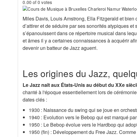
0.00 of 0 votes
Miles Davis, Louis Amstrong, Ella Fitzgerald et bien
d’attirer et de séduire par ses sonorités atypiques 
s’épanouissent dans ce répertoire musical dans leque
et âmes il y a certaines connaissances à acquérir af
devenir un batteur de Jazz aguerri.
Les origines du Jazz, quelq
Le Jazz naît aux États-Unis au début du XXe sièc
chanté à l'époque essentiellement lors de cérémonies 
dates clés :
1930 : Naissance du swing qui se joue en orchest
1940 : Evolution vers le Bebop qui est marqué par 
1950 : Le Bebop évolue vers le Hardbop qui adopt
1950 (fin) : Développement du Free Jazz. Comme so