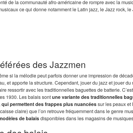
onté de la communauté afro-américaine de rompre avec la musi
sicaux ce qui donne notamment le Latin jazz, le Jazz rock, le J
En savoir + sur nos cours et nos tarifs
préférées des Jazzmen
Même si la mélodie peut parfois donner une impression de déca
, et apporte la structure. Cependant, jouer du jazz et jouer du r
faire ressortir avec les traditionnelles baguettes de batterie. C’e
es 1930. Les balais sont
une variante des traditionnelles bag
, qui permettent des frappes plus nuancées
sur les peaux et l
 caisse claire) que l’on retrouve fréquemment dans le genre musi
modèles de balais
disponibles dans les magasins de musiques e
e des balais