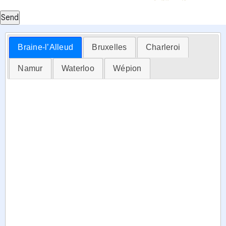
Send
Braine-l’Alleud
Bruxelles
Charleroi
Namur
Waterloo
Wépion