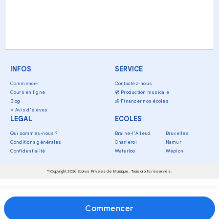
INFOS
SERVICE
Commencer
Contactez-nous
Cours en ligne
💿
Production musicale
Blog
💰
Financer nos écoles
⭐
Avis d'élèves
LEGAL
ECOLES
Qui sommes-nous ?
Braine-l'Alleud
Bruxelles
Conditions générales
Charleroi
Namur
Confidentialité
Waterloo
Wépion
© Copyright 2026 Ecoles Privées de Musique. Tous droits réservés.
Commencer