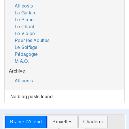
All posts
La Guitare
Le Piano
Le Chant
Le Violon
Pour les Adultes
Le Solfège
Pédagogie
M.A.O.
Archive
All posts
No blog posts found.
Braine-l’Alleud
Bruxelles
Charleroi