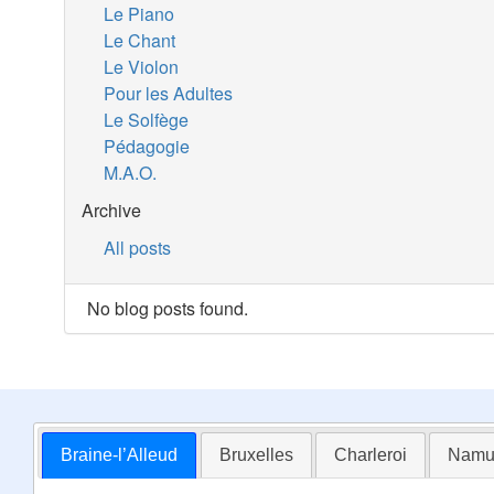
Le Piano
Le Chant
Le Violon
Pour les Adultes
Le Solfège
Pédagogie
M.A.O.
Archive
All posts
No blog posts found.
Braine-l’Alleud
Bruxelles
Charleroi
Namu