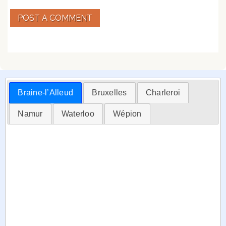
POST A COMMENT
Braine-l’Alleud
Bruxelles
Charleroi
Namur
Waterloo
Wépion