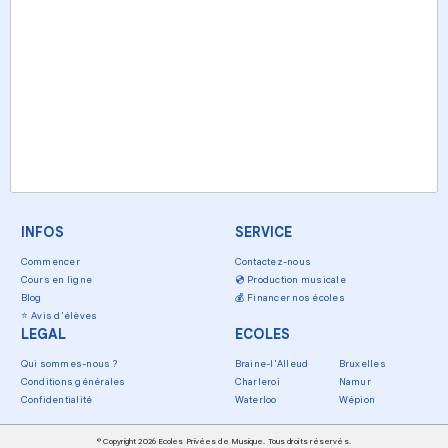
INFOS
SERVICE
Commencer
Contactez-nous
Cours en ligne
💿
Production musicale
Blog
💰
Financer nos écoles
⭐
Avis d'élèves
LEGAL
ECOLES
Qui sommes-nous ?
Braine-l'Alleud
Bruxelles
Conditions générales
Charleroi
Namur
Confidentialité
Waterloo
Wépion
© Copyright 2026 Ecoles Privées de Musique. Tous droits réservés.