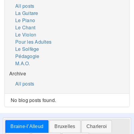
All posts
La Guitare
Le Piano
Le Chant
Le Violon
Pour les Adultes
Le Solfège
Pédagogie
M.A.O.
Archive
All posts
No blog posts found.
Braine-l’Alleud
Bruxelles
Charleroi