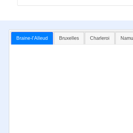
Braine-l’Alleud
Bruxelles
Charleroi
Namu