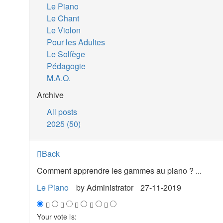
Le Piano
Le Chant
Le Violon
Pour les Adultes
Le Solfège
Pédagogie
M.A.O.
Archive
All posts
2025 (50)
Back
Comment apprendre les gammes au piano ? ...
Le Piano
by
Administrator
27-11-2019
Your vote is: