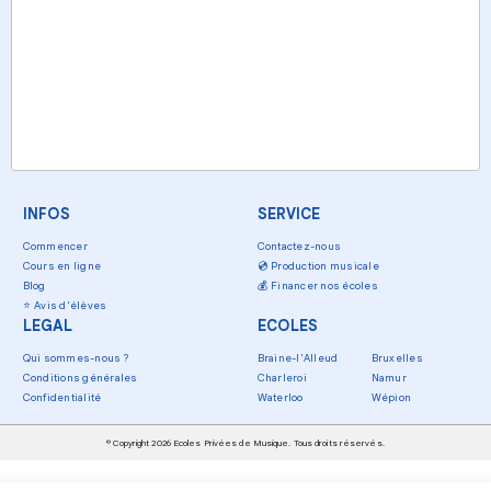
INFOS
SERVICE
Commencer
Contactez-nous
Cours en ligne
💿
Production musicale
Blog
💰
Financer nos écoles
⭐
Avis d'élèves
LEGAL
ECOLES
Qui sommes-nous ?
Braine-l'Alleud
Bruxelles
Conditions générales
Charleroi
Namur
Confidentialité
Waterloo
Wépion
© Copyright 2026 Ecoles Privées de Musique. Tous droits réservés.