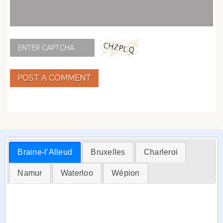
POST A COMMENT
Braine-l’Alleud
Bruxelles
Charleroi
Namur
Waterloo
Wépion