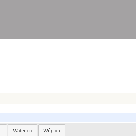
r
Waterloo
Wépion