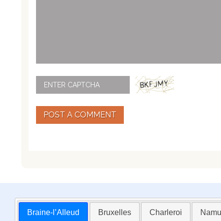
POST A COMMENT
Braine-l’Alleud
Bruxelles
Charleroi
Namu