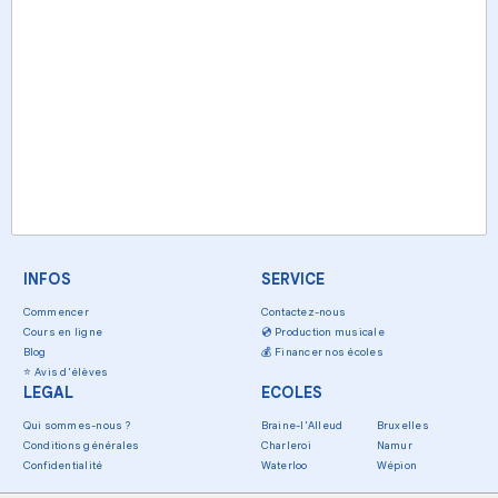
INFOS
SERVICE
Commencer
Contactez-nous
Cours en ligne
💿
Production musicale
Blog
💰
Financer nos écoles
⭐
Avis d'élèves
LEGAL
ECOLES
Qui sommes-nous ?
Braine-l'Alleud
Bruxelles
Conditions générales
Charleroi
Namur
Confidentialité
Waterloo
Wépion