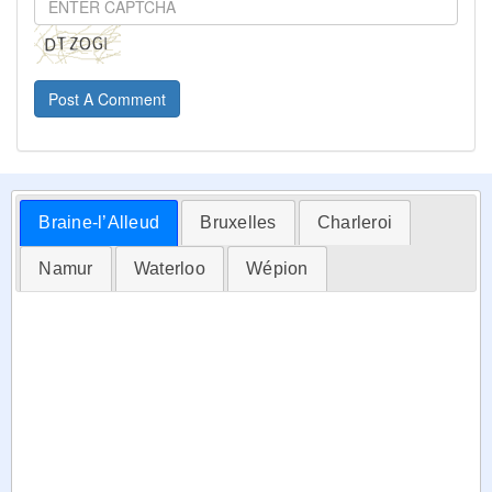
Post A Comment
Braine-l’Alleud
Bruxelles
Charleroi
Namur
Waterloo
Wépion