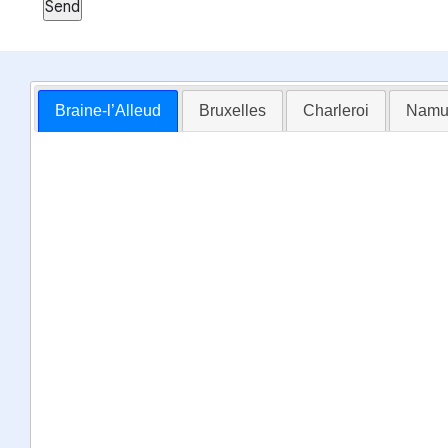
Send
Braine-l’Alleud
Bruxelles
Charleroi
Namu