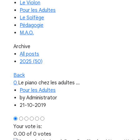
Le Violon
Pour les Adultes
Le Solfège
Pédagogie
M.A.O.
Archive
All posts
2025 (50)
Back
0
Le piano chez les adultes ...
Pour les Adultes
by
Administrator
21-10-2019
Your vote is:
0.00 of 0 votes