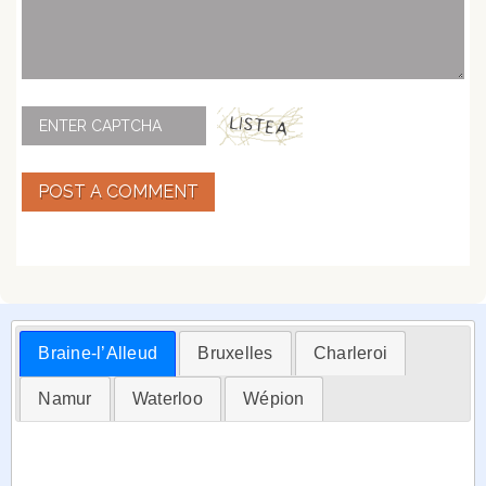
POST A COMMENT
Braine-l’Alleud
Bruxelles
Charleroi
Namur
Waterloo
Wépion