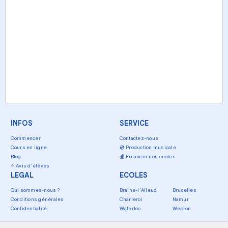
INFOS
SERVICE
Commencer
Contactez-nous
Cours en ligne
💿
Production musicale
Blog
💰
Financer nos écoles
⭐
Avis d'élèves
LEGAL
ECOLES
Qui sommes-nous ?
Braine-l'Alleud
Bruxelles
Conditions générales
Charleroi
Namur
Confidentialité
Waterloo
Wépion