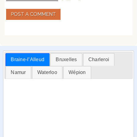
POST A COMMENT
Braine-l’Alleud
Bruxelles
Charleroi
Namur
Waterloo
Wépion