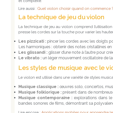
et complexe.
Lire aussi :
Quel violon choisir quand on commence 
La technique de jeu du violon
La technique de jeu au violon comprend l’utilisation
presse les cordes sur la touche pour varier les haut
Les pizzicati :
pincer les cordes avec les doigts po
Les harmoniques : obtenir des notes cristallines en
Les glissandi :
glisser d’une note à l’autre pour crée
Le vibrato :
un léger mouvement oscillatoire de la 
Les styles de musique avec le vi
Le violon est utilisé dans une variété de styles music
Musique classique :
œuvres solo, concertos, mus
Musique folklorique :
présent dans de nombreuses 
Musique contemporaine :
explorations dans le
bandes sonores de films, démontrant sa polyvalen
Lire encore :
Applications mobiles pour apprendre le