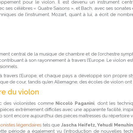
oppement pour le violon. Il est devenu un instrument cen
c ses célèbres « Quatre Saisons », et Bach, avec ses sonates e
hniques de l’instrument. Mozart, quant à lui, a écrit de nomb
trument central de la musique de chambre et de l’orchestre 
contribuant à son rayonnement à travers l’Europe. Le violon e
sionnels.
 travers l’Europe, et chaque pays a développé son propre styl
ique de cour, tandis qu’en Allemagne, des écoles de violon ont
ire du violon
vec des violonistes comme
Niccolò Paganini
, dont les techniq
 pièces extrêmement difficiles avec une apparente facilité, in
 sont encore aujourd’hui des pièces maîtresses du répertoire vi
lonistes légendaires
tels que
Jascha Heifetz, Yehudi Menuhin
tte période a également vu l’introduction de nouvelles tech