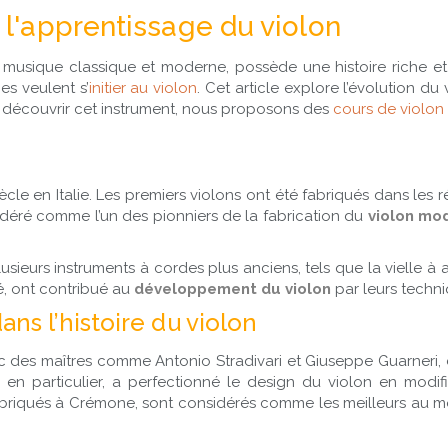
 l'apprentissage du violon
usique classique et moderne, possède une histoire riche et fa
s veulent s’
initier au violon
. Cet article explore l’évolution du
tez découvrir cet instrument, nous proposons des
cours de violon 
ècle en Italie. Les premiers violons ont été fabriqués dans les
sidéré comme l’un des pionniers de la fabrication du
violon mo
lusieurs instruments à cordes plus anciens, tels que la vielle à a
é, ont contribué au
développement du violon
par leurs techni
dans l’histoire du violon
avec des maîtres comme Antonio Stradivari et Giuseppe Guarneri,
, en particulier, a perfectionné le design du violon en modif
fabriqués à Crémone, sont considérés comme les meilleurs au mo