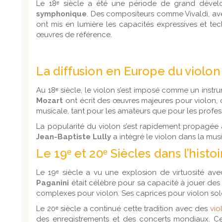
Le 18ᵉ siècle a été une période de grand dével
symphonique
. Des compositeurs comme Vivaldi, ave
ont mis en lumière les capacités expressives et tec
œuvres de référence.
La diffusion en Europe du violon
Au 18ᵉ siècle, le violon s’est imposé comme un ins
Mozart
ont écrit des œuvres majeures pour violon, 
musicale, tant pour les amateurs que pour les profes
La popularité du violon s’est rapidement propagée à
Jean-Baptiste Lully
a intégré le violon dans la mus
Le 19ᵉ et 20ᵉ Siècles dans l’histo
Le 19ᵉ siècle a vu une explosion de virtuosité a
Paganini
était célèbre pour sa capacité à jouer des
complexes pour violon. Ses caprices pour violon solo
Le 20ᵉ siècle a continué cette tradition avec des
vio
des enregistrements et des concerts mondiaux. Ce