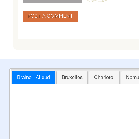
POST A COMMENT
Braine-l’Alleud
Bruxelles
Charleroi
Namu