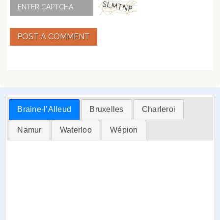
POST A COMMENT
Braine-l’Alleud
Bruxelles
Charleroi
Namur
Waterloo
Wépion