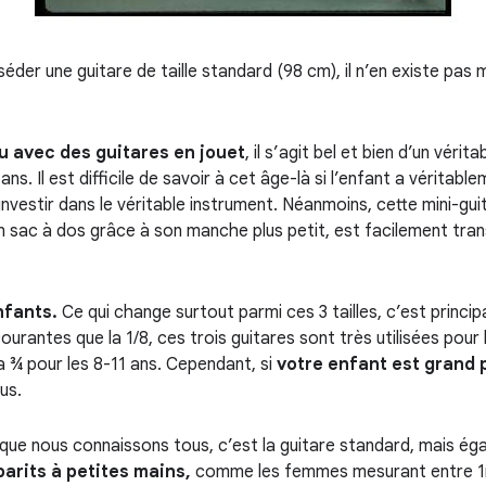
r une guitare de taille standard (98 cm), il n’en existe pas
 avec des guitares en jouet
, il s’agit bel et bien d’un véri
5 ans. Il est difficile de savoir à cet âge-là si l’enfant a véritab
’investir dans le véritable instrument. Néanmoins, cette mini-g
un sac à dos grâce à son manche plus petit, est facilement tra
nfants.
Ce qui change surtout parmi ces 3 tailles, c’est princi
ourantes que la 1/8, ces trois guitares sont très utilisées pou
la ¾ pour les 8-11 ans. Cependant, si
votre enfant est grand 
sus.
 que nous connaissons tous, c’est la guitare standard, mais éga
barits à petites mains,
comme les femmes mesurant entre 