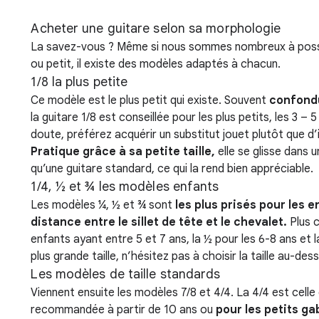
Acheter une guitare selon sa morphologie
La savez-vous ? Même si nous sommes nombreux à posséde
ou petit, il existe des modèles adaptés à chacun.
1/8 la plus petite
Ce modèle est le plus petit qui existe. Souvent
confondu
la guitare 1/8 est conseillée pour les plus petits, les 3 – 
doute, préférez acquérir un substitut jouet plutôt que d
Pratique grâce à sa petite taille,
elle se glisse dans 
qu’une guitare standard, ce qui la rend bien appréciable.
1/4, ½ et ¾ les modèles enfants
Les modèles ¼, ½ et ¾ sont
les plus prisés pour les e
distance entre le sillet de tête et le chevalet.
Plus c
enfants ayant entre 5 et 7 ans, la ½ pour les 6-8 ans et 
plus grande taille, n’hésitez pas à choisir la taille au-des
Les modèles de taille standards
Viennent ensuite les modèles 7/8 et 4/4. La 4/4 est celle
recommandée à partir de 10 ans ou
pour les petits ga