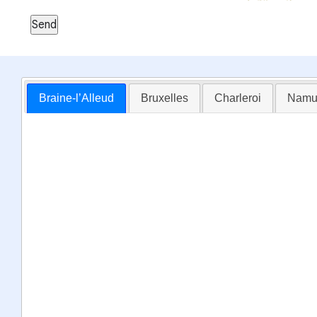
Send
Braine-l’Alleud
Bruxelles
Charleroi
Namu