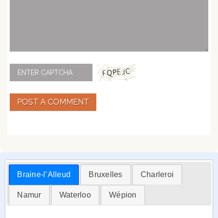
POST A COMMENT
Braine-l’Alleud
Bruxelles
Charleroi
Namur
Waterloo
Wépion