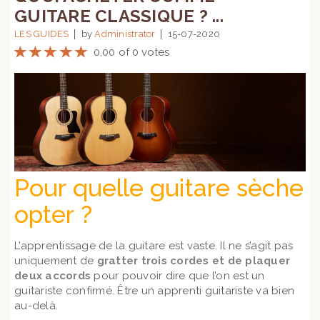
GUITARE CLASSIQUE ? ...
LES GUIDES
by
Administrator
15-07-2020
0.00 of 0 votes
Pour quelle guitare sèche
opter ?
L’apprentissage de la guitare est vaste. Il ne s’agit pas
uniquement de
gratter trois cordes et de plaquer
deux accords
pour pouvoir dire que l’on est un
guitariste confirmé. Être un apprenti guitariste va bien
au-delà.