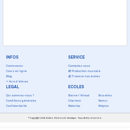
INFOS
SERVICE
Commencer
Contactez-nous
Cours en ligne
💿
Production musicale
Blog
💰
Financer nos écoles
⭐
Avis d'élèves
LEGAL
ECOLES
Qui sommes-nous ?
Braine-l'Alleud
Bruxelles
Conditions générales
Charleroi
Namur
Confidentialité
Waterloo
Wépion
© Copyright 2026 Ecoles Privées de Musique. Tous droits réservés.