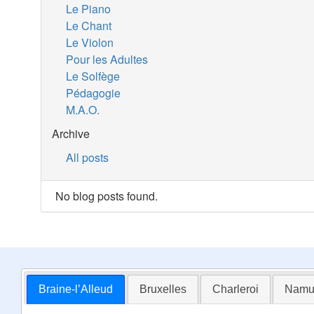
Le Piano
Le Chant
Le Violon
Pour les Adultes
Le Solfège
Pédagogie
M.A.O.
Archive
All posts
No blog posts found.
Braine-l’Alleud
Bruxelles
Charleroi
Namu