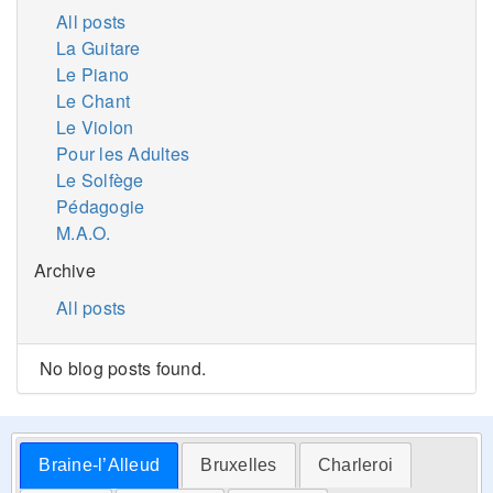
All posts
La Guitare
Le Piano
Le Chant
Le Violon
Pour les Adultes
Le Solfège
Pédagogie
M.A.O.
Archive
All posts
No blog posts found.
Braine-l’Alleud
Bruxelles
Charleroi