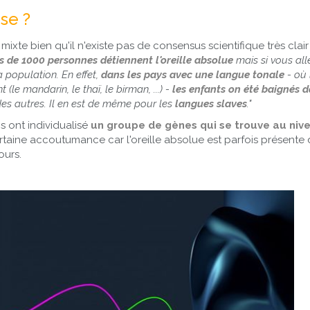
ise ?
mixte bien qu'il n'existe pas de consensus scientifique très clair
s de 1000 personnes détiennent l'oreille absolue
mais si vous al
la population. En effet,
dans les pays avec une langue tonale
- où
 (le mandarin, le thaï, le birman, ...) -
les enfants on été baignés d
 des autres. Il en est de même pour les
langues slaves
."
s ont individualisé
un groupe de gènes qui se trouve au niv
taine accoutumance car l'oreille absolue est parfois présente
jours.