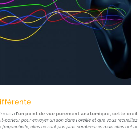
ifférente
é mais d
'un point de vue purement anatomique, cette oreil
parleur pour envoyer un son dans l'oreille et que vous recueillez le
 fréquentielle, elles ne sont pas plus nombreuses mais elles ont 