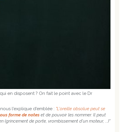
qui en disposent ? On fait le point avec le Dr
nous l'explique d'emblée :
"L'oreille absolue peut se
sous forme de notes
et de pouvoir les nommer. Il peut
en (grincement de porte, vrombissement d'un moteur, ...)"