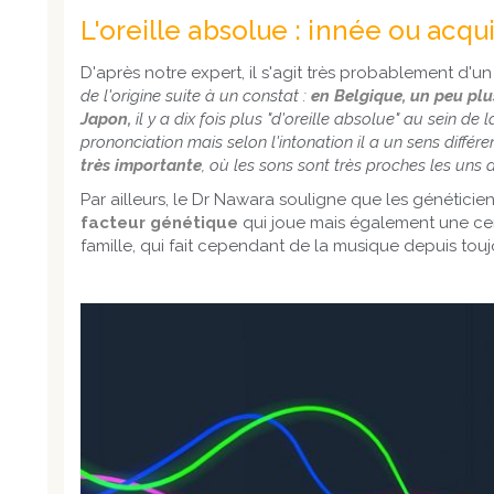
L'oreille absolue : innée ou acqu
D'après notre expert, il s'agit très probablement d'un 
de l'origine suite à un constat :
en Belgique, un peu plu
Japon,
il y a dix fois plus "d'oreille absolue" au sein de 
prononciation mais selon l'intonation il a un sens différent
très importante
, où les sons sont très proches les uns
Par ailleurs, le Dr Nawara souligne que les généticien
facteur génétique
qui joue mais également une cer
famille, qui fait cependant de la musique depuis tou