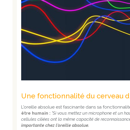
Une fonctionnalité du cerveau d
L'oreille absolue est fascinante dans sa fonctionnalit
être humain :
"Si vous mettez un microphone et un haut-
cellules ciliées ont la même capacité de reconnaissance
importante chez l'oreille absolue.