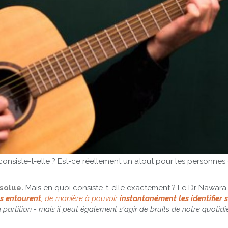
consiste-t-elle ? Est-ce réellement un atout pour les personnes 
bsolue.
Mais en quoi consiste-t-elle exactement ? Le Dr Nawara 
us entourent
, de manière à pouvoir
instantanément les identifier 
 partition - mais il peut également s'agir de bruits de notre quotidi