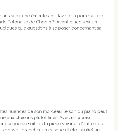
ns subir une émeute anti-Jazz à sa porte suite à
nde Polonaise de Chopin ?! Avant d'acquérir un
 a quelques que questions à se poser concernant sa
érentes nuances de son morceau, le son du piano peut
ne aux cloisons plutôt fines. Avec un
piano
r qui que ce soit, de la pièce voisine à l’autre bout
ous pouvez brancher un casque et être seul(e) au