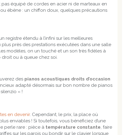
st pas équipé de cordes en acier ni de marteaux en
s ou ébène : un chiffon doux, quelques précautions
 registre étendu à l’infini sur les meilleures
 plus près des prestations exécutées dans une salle
 les modèles, on un touché et un son très fidèles à
 droit ou à queue chez soi.
ouverez des
pianos acoustiques droits d’occasion
e silencieux adapté désormais sur bon nombre de pianos
ilenzio « !
stes en devenir
. Cependant, le prix, la place où
 plus enviables ! Si toutefois, vous bénéficiez d’une
 perle rare : pièce à
température constante
, faire
iffes sur les parois ou bondir sur le clavier lorsque