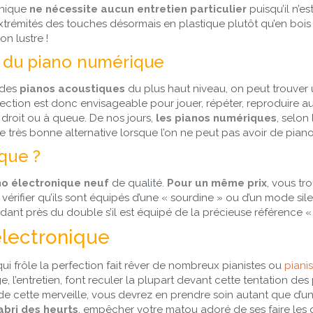
onique
ne
nécessite aucun entretien particulier
puisqu’il n’e
extrémités des touches désormais en plastique plutôt qu’en boi
on lustre !
e du piano numérique
 des
pianos acoustiques
du plus haut niveau, on peut trouver un
ction est donc envisageable pour jouer, répéter, reproduire au
droit ou à queue. De nos jours,
les pianos numériques
, selon
très bonne alternative lorsque l’on ne peut pas avoir de piano
que ?
no électronique neuf
de qualité.
Pour un même prix
, vous tr
 et vérifier qu’ils sont équipés d’une « sourdine » ou d’un mod
dant près du double s’il est équipé de la précieuse référence « s
électronique
i frôle la perfection fait rêver de nombreux pianistes ou
piani
ge, l’entretien, font reculer la plupart devant cette tentation des
e cette merveille, vous devrez en prendre soin autant que d’une
’abri des heurts
, empêcher votre matou adoré de ses faire les gr