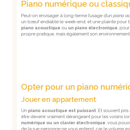
Piano numérique ou classiq
Peut-on envisager à long-terme l’usage d’un
piano a
un bœuf endiablé le week-end, et une plainte pour 
piano acoustique
ou
un piano électronique
, pour
propre pratique, mais également son environnement
Opter pour un piano numéri
Jouer en appartement
Un
piano acoustique est puissant
. Et souvent pri
être devenir vraiment dérangeant pour les voisins l
numérique ou un clavier électronique
, vous pou
de la rue personne ne vous entend, car le volume est