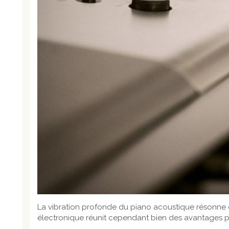
La vibration profonde du piano acoustique résonne enc
électronique réunit cependant bien des avantages p