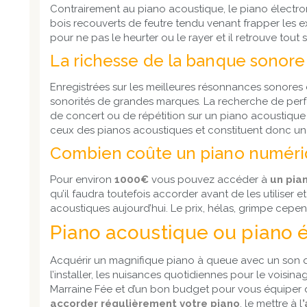
Contrairement au piano acoustique, le piano électr
bois recouverts de feutre tendu venant frapper les 
pour ne pas le heurter ou le rayer et il retrouve tout s
La richesse de la banque sonor
Enregistrées sur les meilleures résonnances sonores
sonorités de grandes marques
.
La recherche de perfe
de concert ou de répétition sur un piano acoustique 
ceux des pianos acoustiques et constituent donc une 
Combien coûte un piano numéri
Pour environ
1000€
vous pouvez accéder à
un pia
qu’il faudra toutefois accorder avant de les utiliser
acoustiques aujourd’hui. Le prix, hélas, grimpe cepen
Piano acoustique ou piano 
Acquérir un magnifique piano à queue avec un son qu
l’installer, les nuisances quotidiennes pour le voisina
Marraine Fée et d’un bon budget pour vous équiper d
accorder régulièrement votre piano
, le mettre à l