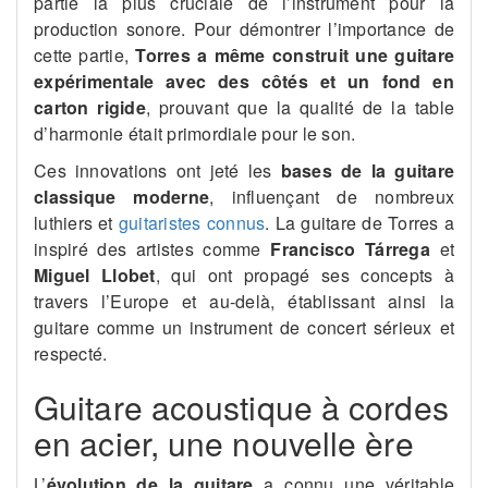
partie la plus cruciale de l’instrument pour la
production sonore. Pour démontrer l’importance de
cette partie,
Torres a même construit une guitare
expérimentale avec des côtés et un fond en
carton rigide
, prouvant que la qualité de la table
d’harmonie était primordiale pour le son.
Ces innovations ont jeté les
bases de la guitare
classique moderne
, influençant de nombreux
luthiers et
guitaristes connus
. La guitare de Torres a
inspiré des artistes comme
Francisco Tárrega
et
Miguel Llobet
, qui ont propagé ses concepts à
travers l’Europe et au-delà, établissant ainsi la
guitare comme un instrument de concert sérieux et
respecté.
Guitare acoustique à cordes
en acier, une nouvelle ère
L’
évolution de la guitare
a connu une véritable