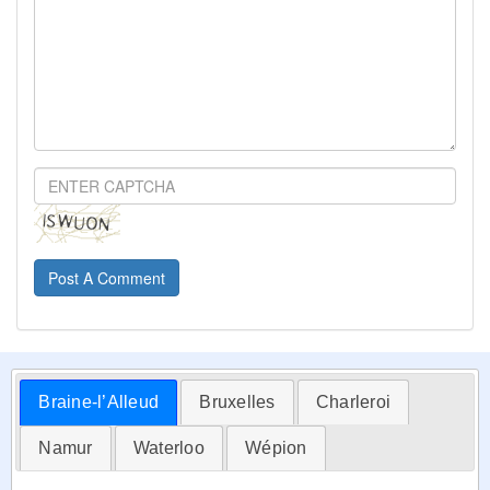
Post A Comment
Braine-l’Alleud
Bruxelles
Charleroi
Namur
Waterloo
Wépion